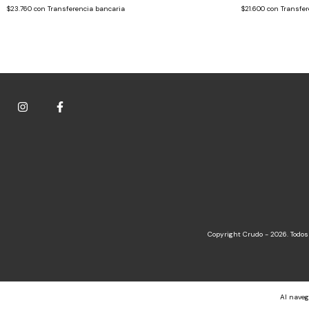
$23.760
con
Transferencia bancaria
$21.600
con
Transfer
Copyright Crudo - 2026. Todos
Al naveg