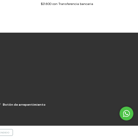
$21.600
con
Transferencia bancaria
/
Botón de arrepentimiento
ENDIDO