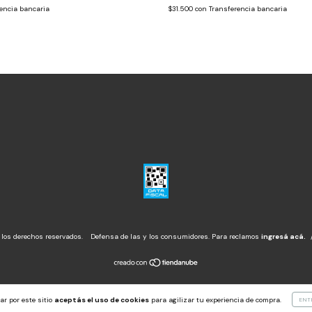
encia bancaria
$31.500
con
Transferencia bancaria
 los derechos reservados.
Defensa de las y los consumidores. Para reclamos
ingresá acá.
ar por este sitio
aceptás el uso de cookies
para agilizar tu experiencia de compra.
ENT