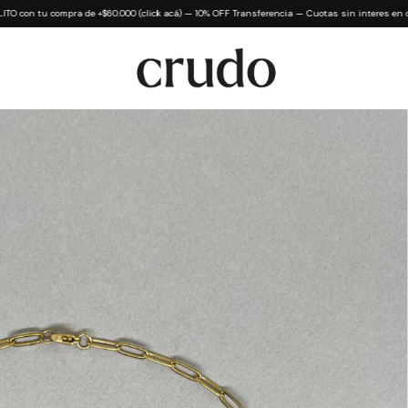
 de +$60.000 (click acá) — 10% OFF Transferencia — Cuotas sin interes en compras +$80.0