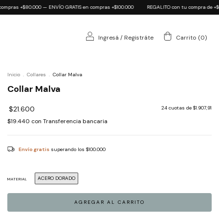
00 — ENVÍO GRATIS en compras +$100.000
REGALITO con tu compra de +$60.000 (click acá
Ingresá
/
Registráte
Carrito
(
0
)
Inicio
.
Collares
.
Collar Malva
Collar Malva
$21.600
24
cuotas de
$1.907,91
$19.440
con
Transferencia bancaria
Envío gratis
superando los
$100.000
ACERO DORADO
MATERIAL