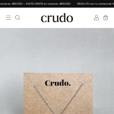
ompras +$80.000 — ENVÍO GRATIS en compras +$100.000
REGALITO con tu compra de +$60.0
0