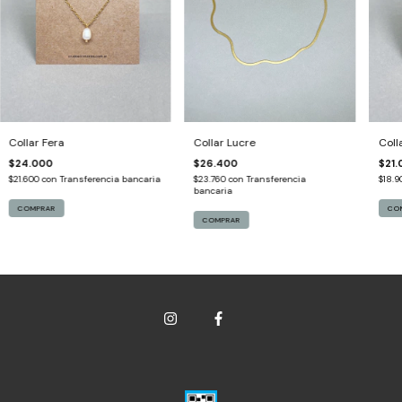
Collar Fera
Collar Lucre
Coll
$24.000
$26.400
$21.
$21.600
con
Transferencia bancaria
$23.760
con
Transferencia
$18.
bancaria
COMPRAR
CO
COMPRAR