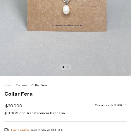
Inicio
.
Collares
.
Collar Fera
Collar Fera
$20.000
24
cuotas de
$1.766,58
$18.000
con
Transferencia bancaria
Envío gratis
superando los
$100.000